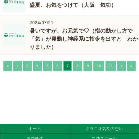
盛夏、お気をつけて（大阪 気功）
2024/07/21
暑いですが、お元気で♡（指の動かし方で
「気」が発動し神経系に指令を出すと わか
りました）
«
‹
3
4
5
6
7
8
9
10
11
›
»
ホーム
クラニオ気功の想い
気功整体
気功スクール