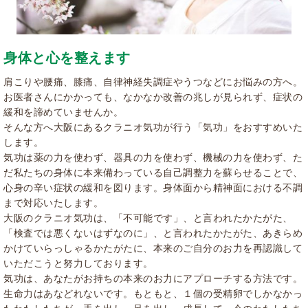
身体と心を整えます
肩こりや腰痛、膝痛、自律神経失調症やうつなどにお悩みの方へ。
お医者さんにかかっても、なかなか改善の兆しが見られず、症状の
緩和を諦めていませんか。
そんな方へ大阪にあるクラニオ気功が行う「気功」をおすすめいた
します。
気功は薬の力を使わず、器具の力を使わず、機械の力を使わず、た
だ私たちの身体に本来備わっている自己調整力を蘇らせることで、
心身の辛い症状の緩和を図ります。身体面から精神面における不調
まで対応いたします。
大阪のクラニオ気功は、「不可能です」、と言われたかたがた、
「検査では悪くないはずなのに」、と言われたかたがた、あきらめ
かけていらっしゃるかたがたに、本来のご自分のお力を再認識して
いただこうと努力しております。
気功は、あなたがお持ちの本来のお力にアプローチする方法です。
生命力はあなどれないです。もともと、１個の受精卵でしかなかっ