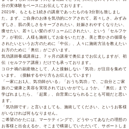
分の実体験をベースにお伝えしております。
2021年、もともと1続きの講座であったものを3分割も致しまし
た。まず、ご自身のお体を気功的にケアされて、若々しさ、みずみ
ずしさ、肌の美しさをキープされたい、妊娠されやすくなりたい、
痩せたい、若々しい髪のボリュームにされたい、という「セルフケ
ア」が初伝、人様も施術してお金をいただき、美と豊かさの循環を
されたいというお方のために「中伝」、人々に施術方法を教えたい
お方のために「奥伝」がございます。
気功講師養成講座は、７ヶ月の講座で奥伝までお伝えしますが、初
伝（セルフケア講座）だけでも承っております。
コロナ禍の副産物として、人と接触しない「気功」が注目を集めて
います。（接触するやり方もお伝えしています）
「一家にお1人、気功師がいる」「おうち気功」で、ご自分とご家
族のご健康と美容を実現されてはいかがでしょうか。「奥伝」まで
学ばれましたら、「起業」、自営業になられることも可能だと思い
ます。
「気功師です」と言いましても、施術してください、というお客様
がいなければ何もなりません。
ご希望のかたには、マーケティングで、どうやってあなたの理想の
お客様と出会えるか、そこまで構築していただいて、サポートしま