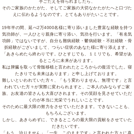
手ごたえを得られましたら、
そのご家族のかたがた、そしてご家族の大切なかたがたへと口づた
えに伝わるようなのです。とてもありがたいことです。
19年半の間、延べ2万4000名様に寄り添いました豊富な経験を持つ
気功師が、一人ひとり親身に寄り添い、気功を行います。「有名気
功師」ではないですが、自分も難病経験・鬱病経験・不妊経験・骨
折経験がございまして、つらい症状のあなた様に寄り添えます。
「あきらめたら終わりです。ひとすじでも、１ミリでも、希望があ
るところに未来があります。
私は脾臓を取って骨髄移植と言われたところからの復活でした。寝
たきりでも未来はあります」と申し上げております。
難しいといわれていた方々、「もう変わりません、無理です」と言
われていた方々が実際に変わられますと、ご本人のみならずご家
族、お友達の皆さんも大喜びされます。その笑顔を見させていただ
くのが本当に光栄でうれしいことです。
そのために最大限の努力をさせていただきます。できないことも、
もちろんございます。
しかし、あきらめずに、できるところの最大限の貢献をさせていた
だきたいです。
「もう、治りません」「一生、このままです」と言われた方々に喜