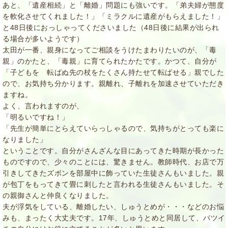
あと、「遺産相続」と「離婚」問題にも強いです。「弟夫婦が態度
を軟化させてくれました！」「ミラクルに遺産がもらえました！」
と48日後におっしゃってくださいました（48日後に結果が出られ
る場合が多いようです）
太田が一番、親身になってご相談をうけたまわりたいのが、「毒
親」のかたと、「毒親」に育てられたかたです。かつて、自分が
「子どもを 転ばぬ先の杖をたくさん持たせて転ばせる」親でした
ので、お気持ち分かります。親離れ、子離れを加速させていただき
ますね。
よく、言われますのが、
「明るいですね！」
「先生が簡単にとらえていらっしゃるので、気持ちがとっても楽に
なりました」
ということです。自分がさんざんな目にあってきた時期が長かった
ものですので、少々のことには、驚きません。教師時代、お店で万
引きしてきたズボンを部屋中に飾っていた生徒さんもいました。親
が包丁をもってきて畳に刺したと言われる生徒さんもいました。そ
の親御さんと仲良くなりました。
夫が浮気をしている、離婚したい、しゅうとめが・・・などのお悩
みも、まったく大丈夫です。17年、しゅうとめと同居して、バツイ