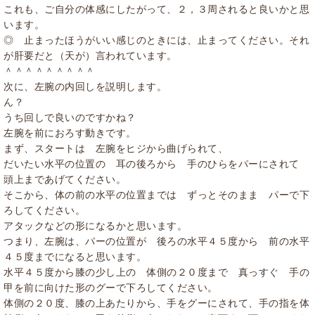
これも、ご自分の体感にしたがって、２，３周されると良いかと思
います。
◎ 止まったほうがいい感じのときには、止まってください。それ
が肝要だと（天が）言われています。
＾＾＾＾＾＾＾＾＾
次に、左腕の内回しを説明します。
ん？
うち回しで良いのですかね？
左腕を前におろす動きです。
まず、スタートは 左腕をヒジから曲げられて、
だいたい水平の位置の 耳の後ろから 手のひらをパーにされて
頭上まであげてください。
そこから、体の前の水平の位置までは ずっとそのまま パーで下
ろしてください。
アタックなどの形になるかと思います。
つまり、左腕は、パーの位置が 後ろの水平４５度から 前の水平
４５度までになると思います。
水平４５度から膝の少し上の 体側の２０度まで 真っすぐ 手の
甲を前に向けた形のグーで下ろしてください。
体側の２０度、膝の上あたりから、手をグーにされて、手の指を体