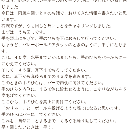
やはり、野球とかバレーボールのサーブとかに 使われていると感
じました。
今日は、両腕を回すときのお話で、おりてきた情報を書きたいと思
います。
右腕ですが、うち回しと外回しとをチャネリングしました。
まずは、うち回しです。
手を頭上にあげて、手のひらを下におろして行ってください。
ちょうど、バレーボールのアタックのときのように、平手になりま
す。
これ、４５度、水平までいかれましたら、手のひらをパーからグー
にかえてください。
そして、４５度、真下までおろしてください。
次に、真下から真後ろまでの４５度を進みます。
このときの手のひらは、パーで内側に向けてください。
手のひらを内側に、まるで体に沿わせるように、こすりながら４５
度あげてください。
ここから、手のひらを真上に向けてください。
「おりゃー」と ボールを投げるような感じになると思います。
手のひらはパーにしてください。
これを、自然に とまるまで ぐるぐる繰り返してください。
早く回したいときは 早く。