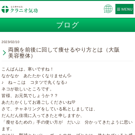
Pow
ere
ブログ
d by
2023/02/10
両腕を前後に回して痩せるやり方とは（大阪
美容整体）
こんばんは。寒いですね！
なかなか あたたかくなりません💦
♪ ね～こは コタツで丸くなる♪
ネコが欲しいところです。
皆様、お元気でしょうか？？
あたたかくしてお過ごしくださいね💛
さて、チャネリングをしている私としましては、
だんだん佳境に入ってきたと申しますか、
「瘦せるための」手の使い方が だいぶ 分かってきたように思い
ます。