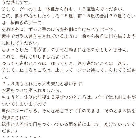
うな感じです。
そして、グーのまま、体側から前も、１５度進んでください。
この、脚を中心としたうしろ１５度、前１５度の合計３０度くらい
は、横向きのグーで、
それ以外は、ずっと手のひらを外側に向けられてパーで、
素手でガラス磨きをされているように 前から後ろに円を描くよう
に回してください。
ちょっとした「背泳ぎ」のような動きになるのかもしれません。
これも、先ほど申しましたように、
ゆっくり進むところは ゆっくりと、速く進むところは 速く、
そして、止まるところは、止まって ジッと待っていらしてくださ
い。
２，３周もされたら大丈夫だと思います。
お尻をつけて座られましたら、
ちょうど、体側の前後１５度ずつのところは、パーでは地面に手が
ついてしまいますので
自然にグーになる、そんな感じです（手の向きは、そのとき３指を
内側にされて
親指と人差指で円をつくっている面を前に出して あげていってく
ださい）
＾＾＾＾＾＾＾＾＾