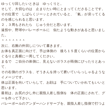
ゆっくり回したいときは ゆっくりと。
そして、大切なのは 止まりたい時にとまってくださることです。
その位置で しばらくジーッとされていると、「氣」が戻ってくる
のを感じられると思います。
２，３周もされたら じゅう分だと思います。
遠投や、野球やバレーボールに 似たような動きがあると思いまし
た。
＾＾＾＾＾＾＾
次に、右腕の外回しについて書きます。
お体を真正面に向けて、手は体側の 後ろ１５度くらいの位置から
ぐるりと真横に一周してください。
まるで ご自分の体側に、見えないガラスが両側にぴったりとあっ
て、
その右側のガラスを、ぞうきんを持って磨いていらっしゃるような
イメージです。
体は正面を向いていらして、お顔は 手についていかれてもいいと
思います。
最初は、お尻の少し外に親指人差し指側を 体の正面にされて、グ
ーを作って下さい。
バレーボールのアンダーハンドサーブを、親指人差し指側で打つよ