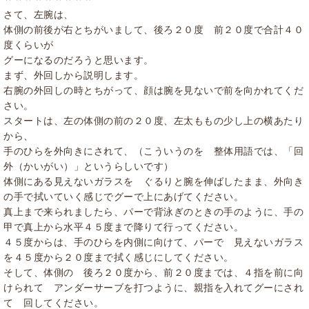
さて、左腕は、
体側の前後が右とちがいまして、後ろ２０度 前２０度で合計４０
度くらいが
グーになるのだろうと思います。
まず、外回しから説明します。
右腕の外回しの時とちがって、顔は腕を見ないで前を向かれてくだ
さい。
スタートは、左の体側の前の２０度、左太ももの少し上の横あたり
から、
手のひらを外向きにされて、（こういうのを 整体用語では、「回
外（かいがい）」というらしいです）
体側にある見えないガラスを ぐるりと腕を伸ばしたまま、外向き
の手で拭いていく感じでグーで上にあげてください。
真上まで来られましたら、パーで背泳ぎのときの手のように、手の
甲で真上から水平４５度まで降りて行ってください。
４５度からは、手のひらを内側に向けて、パーで 見えないガラス
を４５度から２０度まで拭く感じにしてください。
そして、体側の 後ろ２０度から、前２０度までは、４指を前に向
けられて アンダーサーブを打つように、親指を入れてグーにされ
て 回してください。