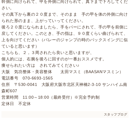
幹側に向けられて、甲を外側に向けられて、真下まで下ろしてくだ
さい。
その真下から裏の２０度まで、そのまま 手の甲を体の外側に向け
られた形のまま、上がっていってください。
後ろ２０度になられましたら、手をパーにされて、手の甲を前側に
戻してください。このとき、手の指は、９０度くらい曲げられて、
上を向けてください（バレーのジャンプの時のバックスイングに似
ていると思います）
こちらも、２，３周されたら良いと思いますが、
個人的には、右腕を後ろに回すのが一番おススメです。
痩せられたい方は されてみてください♪
大阪 気功整体・美容整体 太田マスミ（BAASANマスミン）
電話番号 070-6693-1565
住所 〒530-0041 大阪府大阪市北区天神橋2-3-10 サンハイム南
森町607
営業時間 11:00～18:00（最終受付）※完全予約制
定休日 不定休
スタッフブログ