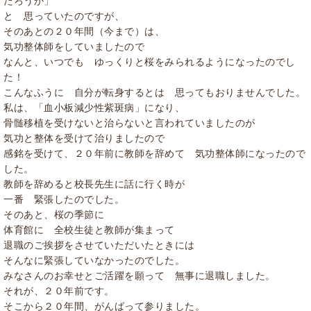
だろうか」
と 思っていたのですが、
そのあとの２０年間（今まで）は、
気功整体師をしていましたので
なんと、いつでも ゆっくりと桜をみられるようになったのでし
た！
こんなふうに 自分が転身するとは 思ってもおりませんでした。
私は、「血小板減少性紫斑病」になり、
骨髄移植を受けないと治らないと言われていましたのが
気功と整体を受けて治りましたので
感銘を受けて、２０年前に教師を辞めて 気功整体師になったので
した。
教師を辞めると校長先生に話に行く時が
一番 緊張したのでした。
そのあと、桜の季節に
体育館に 全校生徒と教師が集まって
退職のご挨拶をさせていただいたときには
そんなに緊張していなかったのでした。
みなさんのお幸せとご活躍を願って 無事に退職しました。
それが、２０年前です。
そこから２０年間、がんばって参りました。