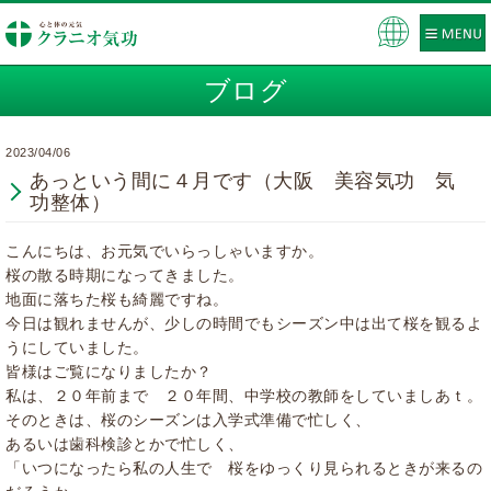
Pow
ere
ブログ
d by
2023/04/06
あっという間に４月です（大阪 美容気功 気
功整体）
こんにちは、お元気でいらっしゃいますか。
桜の散る時期になってきました。
地面に落ちた桜も綺麗ですね。
今日は観れませんが、少しの時間でもシーズン中は出て桜を観るよ
うにしていました。
皆様はご覧になりましたか？
私は、２０年前まで ２０年間、中学校の教師をしていましあｔ。
そのときは、桜のシーズンは入学式準備で忙しく、
あるいは歯科検診とかで忙しく、
「いつになったら私の人生で 桜をゆっくり見られるときが来るの