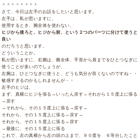
＾＾＾＾＾＾＾＾
さて、今日は左手のお話をしたいと思います。
左手は、私が思いますに、
使用するとき、腕全体を使わない、
ヒジから後ろと、ヒジから前、という２つのパーツに分けて使うと
良い
のだろうと思います。
どういうことか。
私が思いますに、右腕は、腕全体、手首から肩までをひとつなぎに
使うことが多いのでしょうが、
左腕は、ひとつなぎに使うと、どうも気分が良くないのですね・・
敏感すぎるのかもしれませんが・・
左手のヒジは、
まず、真横にヒジを張る→いったん戻す→それから１５度上に張る
→戻す
→それから、その１５度上に張る→戻す→
それから、その１５度上に張る→戻す→
それから、その１５度上に張る→戻す
→最後に、その１５度上に張る
これで、左の真横から左の頭の上まで、９０度を ６等分したこと