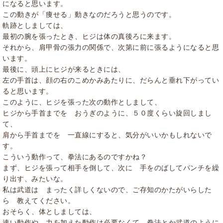
になると思います。
この動きが「痩せる」動きなのだろうと思うのです。
軌跡としましては、
最初の腕を張ったとき、ヒジは体の真後ろに来ます。
それから、肩甲骨の張力の関係で、次第に前に張るようになると思
います。
最後に、頭上にヒジが来るときには、
左の手首は、顔の右のこめかみあたりに、だらんと垂れ下がってい
ると思います。
このように、ヒジを張った次の動作としまして、
ヒジから手首までを おうぎのように、５０度くらい旋回しまし
て、
肩から手首までを 一直線にすると、気分がいいかもしれないで
す。
こういう動作って、拳法にあるのですかね？
まず、ヒジを張って相手を倒して、次に 手をのばしてパンチを繰
り出す、みたいな。
私は武道は まったく詳しくないので、ご存知のかたがいらした
ら 教えてください。
おそらく、体としましては、
速い動作や、力を加えた動作は必要なくて、拳法とか武道のように