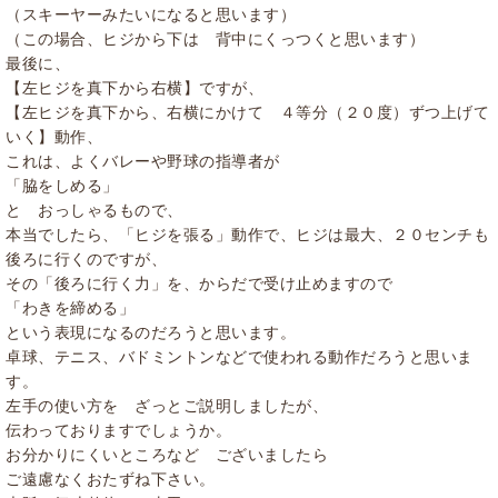
（スキーヤーみたいになると思います）
（この場合、ヒジから下は 背中にくっつくと思います）
最後に、
【左ヒジを真下から右横】ですが、
【左ヒジを真下から、右横にかけて ４等分（２０度）ずつ上げて
いく】動作、
これは、よくバレーや野球の指導者が
「脇をしめる」
と おっしゃるもので、
本当でしたら、「ヒジを張る」動作で、ヒジは最大、２０センチも
後ろに行くのですが、
その「後ろに行く力」を、からだで受け止めますので
「わきを締める」
という表現になるのだろうと思います。
卓球、テニス、バドミントンなどで使われる動作だろうと思いま
す。
左手の使い方を ざっとご説明しましたが、
伝わっておりますでしょうか。
お分かりにくいところなど ございましたら
ご遠慮なくおたずね下さい。