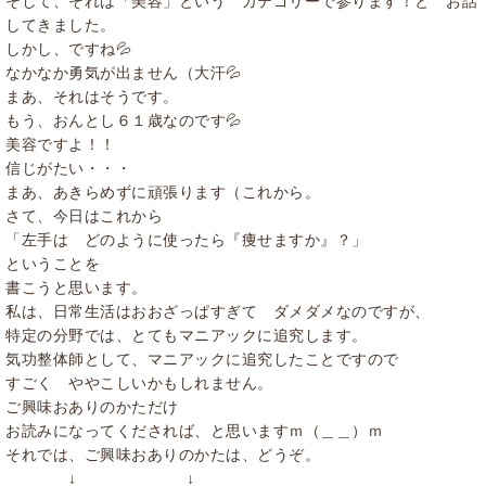
そして、それは「美容」という カテゴリーで参ります！と お話
してきました。
しかし、ですね💦
なかなか勇気が出ません（大汗💦
まあ、それはそうです。
もう、おんとし６１歳なのです💦
美容ですよ！！
信じがたい・・・
まあ、あきらめずに頑張ります（これから。
さて、今日はこれから
「左手は どのように使ったら『痩せますか』？」
ということを
書こうと思います。
私は、日常生活はおおざっぱすぎて ダメダメなのですが、
特定の分野では、とてもマニアックに追究します。
気功整体師として、マニアックに追究したことですので
すごく ややこしいかもしれません。
ご興味おありのかただけ
お読みになってくだされば、と思いますｍ（＿＿）ｍ
それでは、ご興味おありのかたは、どうぞ。
↓ ↓